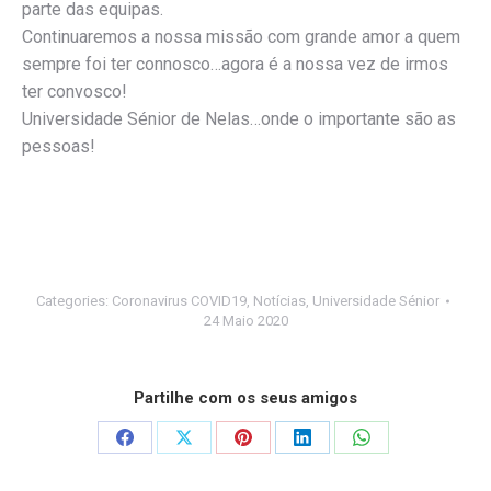
parte das equipas.
Continuaremos a nossa missão com grande amor a quem
sempre foi ter connosco…agora é a nossa vez de irmos
ter convosco!
Universidade Sénior de Nelas…onde o importante são as
pessoas!
Categories:
Coronavirus COVID19
,
Notícias
,
Universidade Sénior
24 Maio 2020
Partilhe com os seus amigos
Share
Share
Share
Share
Share
on
on
on
on
on