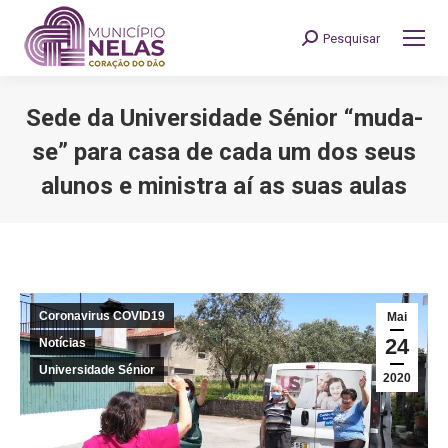
Pesquisar
Search:
Sede da Universidade Sénior “muda-
se” para casa de cada um dos seus
alunos e ministra aí as suas aulas
You are here:
Coronavirus COVID19
Mai
24
Notícias
Universidade Sénior
2020