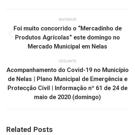
Facebook
X
Pinterest
LinkedIn
WhatsApp
Post
ANTERIOR
navigation
Foi muito concorrido o “Mercadinho de
Produtos Agrícolas” este domingo no
Previous
post:
Mercado Municipal em Nelas
SEGUINTE
Acompanhamento do Covid-19 no Município
de Nelas | Plano Municipal de Emergência e
Next
Protecção Civil | Informação nº 61 de 24 de
post:
maio de 2020 (domingo)
Related Posts