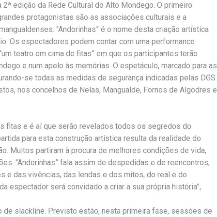
 2ª edição da Rede Cultural do Alto Mondego. O primeiro
 grandes protagonistas são as associações culturais e a
mangualdenses. “Andorinhas” é o nome desta criação artística
tório. Os espectadores podem contar com uma performance
“um teatro em cima de fitas” em que os participantes terão
ndego e num apelo às memórias. O espetáculo, marcado para as
segurando-se todas as medidas de segurança indicadas pelas DGS.
istos, nos concelhos de Nelas, Mangualde, Fornos de Algodres e
s fitas e é aí que serão revelados todos os segredos do
tida para esta construção artística resulta da realidade do
ção. Muitos partiram à procura de melhores condições de vida,
ões. “Andorinhas” fala assim de despedidas e de reencontros,
e das vivências, das lendas e dos mitos, do real e do
a espectador será convidado a criar a sua própria história”,
o de slackline. Previsto estão, nesta primeira fase, sessões de