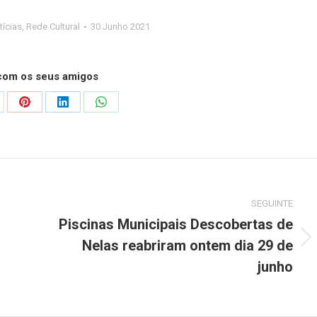
tícias
,
Rede Cultural
30 Junho 2021
 com os seus amigos
are
Share
Share
Share
on
on
on
Pinterest
LinkedIn
WhatsApp
SEGUINTE
Piscinas Municipais Descobertas de
Nelas reabriram ontem dia 29 de
Next
post:
junho