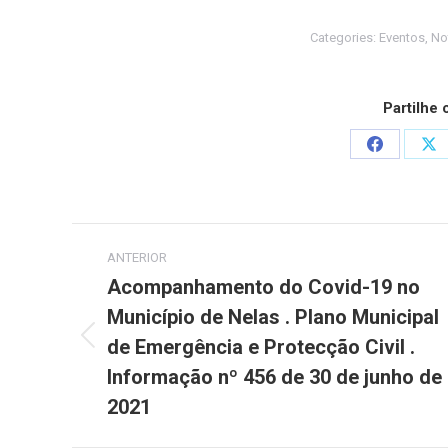
Categories:
Eventos
,
No
Partilhe
Share
Sh
on
on
Facebook
X
Post
ANTERIOR
navigation
Acompanhamento do Covid-19 no
Município de Nelas . Plano Municipal
de Emergência e Protecção Civil .
Previous
post:
Informação nº 456 de 30 de junho de
2021