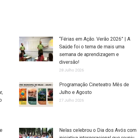
“Férias em Ação. Verão 2026” | A
Saúde foi o tema de mais uma
semana de aprendizagem e
diversão!
28 Julho 2026
Programação Cineteatro Mês de
r,
Julho e Agosto
o
27 Julho 2026
de
Nelas celebrou o Dia dos Avós com
iniciativa intergeracional que reuniu