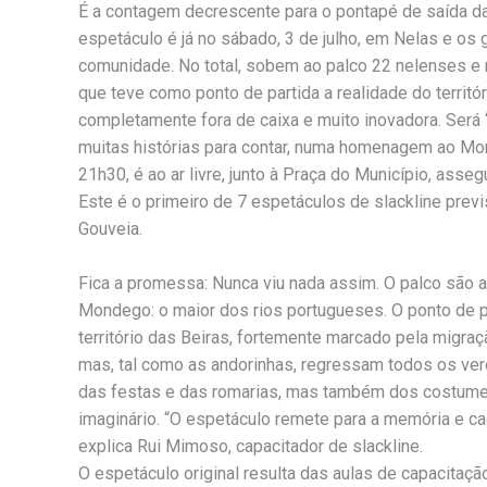
É a contagem decrescente para o pontapé de saída da
espetáculo é já no sábado, 3 de julho, em Nelas e os
comunidade. No total, sobem ao palco 22 nelenses e 
que teve como ponto de partida a realidade do terri
completamente fora de caixa e muito inovadora. Será 
muitas histórias para contar, numa homenagem ao Mo
21h30, é ao ar livre, junto à Praça do Município, as
Este é o primeiro de 7 espetáculos de slackline prev
Gouveia.
Fica a promessa: Nunca viu nada assim. O palco são a
Mondego: o maior dos rios portugueses. O ponto de par
território das Beiras, fortemente marcado pela migra
mas, tal como as andorinhas, regressam todos os ver
das festas e das romarias, mas também dos costumes 
imaginário. “O espetáculo remete para a memória e cad
explica Rui Mimoso, capacitador de slackline.
O espetáculo original resulta das aulas de capacitaçã