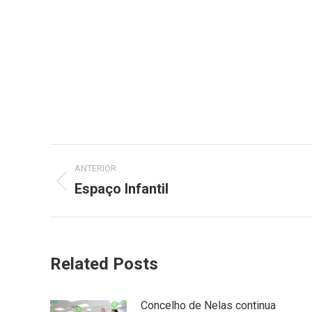
Post
ANTERIOR
navigation
Espaço Infantil
Previous
post:
Related Posts
Concelho de Nelas continua