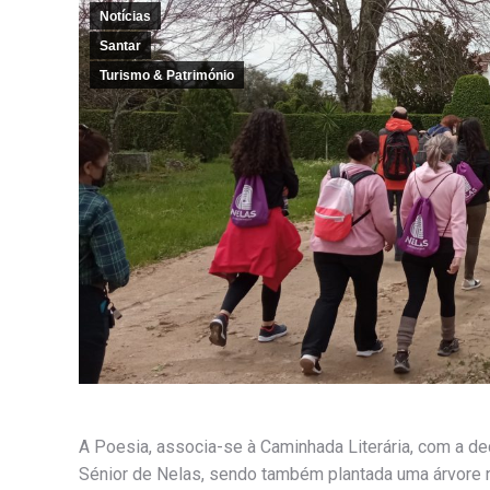
Notícias
Santar
Turismo & Património
A Poesia, associa-se à Caminhada Literária, com a 
Sénior de Nelas, sendo também plantada uma árvore n