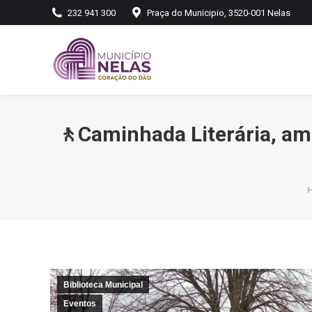
232 941 300
Praça do Municipio, 3520-001 Nelas
🚶Caminhada Literária, am
Y
Biblioteca Municipal
Eventos