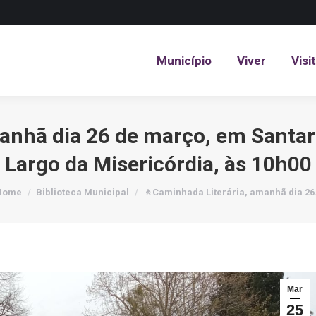
Município
Viver
Visi
Município
Viver
Visi
anhã dia 26 de março, em Santa
Largo da Misericórdia, às 10h00
ou are here:
Home
Biblioteca Municipal
🚶Caminhada Literária, amanhã dia 2
Mar
25