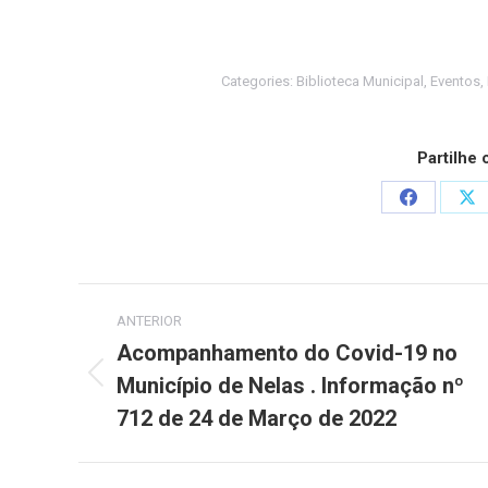
Categories:
Biblioteca Municipal
,
Eventos
,
Partilhe
Share
Sh
on
on
Facebook
X
Post
ANTERIOR
navigation
Acompanhamento do Covid-19 no
Município de Nelas . Informação nº
Previous
post:
712 de 24 de Março de 2022