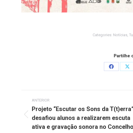
Categories:
Notícias
,
Tu
Partilhe
Share
Sh
on
on
Facebook
X
Post
ANTERIOR
navigation
Projeto “Escutar os Sons da T(t)erra
desafiou alunos a realizarem escuta
Previous
post:
ativa e gravação sonora no Concelh