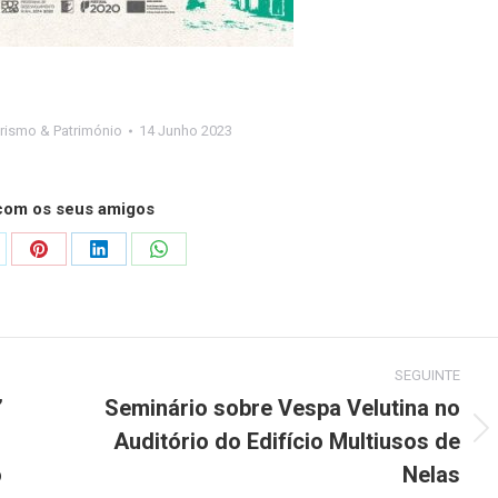
rismo & Património
14 Junho 2023
 com os seus amigos
are
Share
Share
Share
on
on
on
Pinterest
LinkedIn
WhatsApp
SEGUINTE
”
Seminário sobre Vespa Velutina no
Auditório do Edifício Multiusos de
Next
post:
o
Nelas