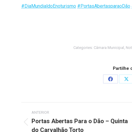
#
DiaMundialdoEnoturismo
#
PortasAbertasparaoDão
Categories:
Câmara Municipal
,
Not
Partilhe
Share
Sh
on
on
Facebook
X
Post
ANTERIOR
navigation
Portas Abertas Para o Dão – Quinta
Previous
do Carvalhão Torto