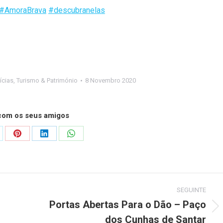
#
AmoraBrava
#
descubranelas
ícias
,
Turismo & Património
8 Novembro 2020
 com os seus amigos
are
Share
Share
Share
on
on
on
Pinterest
LinkedIn
WhatsApp
SEGUINTE
Portas Abertas Para o Dão – Paço
Next
dos Cunhas de Santar