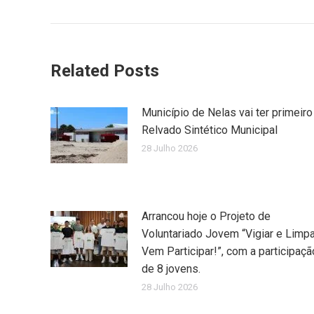
post:
Related Posts
Município de Nelas vai ter primeiro
Relvado Sintético Municipal
28 Julho 2026
Arrancou hoje o Projeto de
Voluntariado Jovem “Vigiar e Limpa
Vem Participar!”, com a participaçã
de 8 jovens.
28 Julho 2026