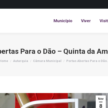
Município
Viver
Visi
Município
Viver
Visi
bertas Para o Dão – Quinta da Am
You are here:
Home
Autarquia
Câmara Municipal
Portas Abertas Para o Dão
Nov
8