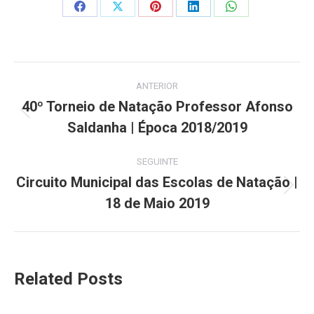
Share
Share
Share
Share
Share
on
on
on
on
on
Facebook
X
Pinterest
LinkedIn
WhatsApp
Post
ANTERIOR
navigation
40º Torneio de Natação Professor Afonso
Previous
Saldanha | Época 2018/2019
post:
SEGUINTE
Circuito Municipal das Escolas de Natação |
Next
18 de Maio 2019
post:
Related Posts