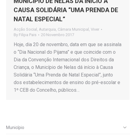
MUNICÍPIO DE NELAS DÁ INÍCIO A
CAUSA SOLIDÁRIA “UMA PRENDA DE
NATAL ESPECIAL”
Acção Social
,
Autarquia
,
Câmara Municipal
,
Viver
By
Filipa Pais
20 Novembro 2017
Hoje, dia 20 de novembro, data em que se assinala
o “Dia Nacional do Pijama” e que coincide com o
Dia da Convenção Internacional dos Direitos da
Criança, o Município de Nelas dá início à Causa
Solidária “Uma Prenda de Natal Especial”, junto
dos estabelecimentos de ensino do pré-escolar e
1º CEB do Concelho, públicos…
Município