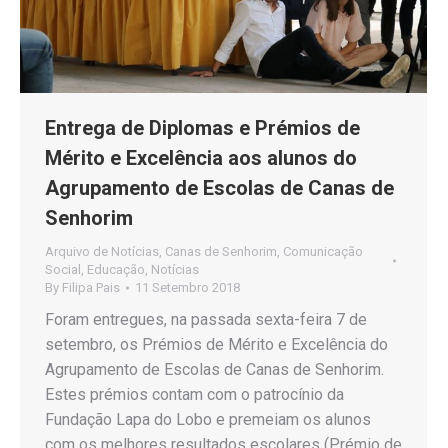
Entrega de Diplomas e Prémios de
Mérito e Excelência aos alunos do
Agrupamento de Escolas de Canas de
Senhorim
Arquivo de Notícias
,
Canas de Senhorim
,
Comunicação
Social
,
Educação
,
Notícias
By
Filipa Pais
11 Setembro 2018
Foram entregues, na passada sexta-feira 7 de
setembro, os Prémios de Mérito e Excelência do
Agrupamento de Escolas de Canas de Senhorim.
Estes prémios contam com o patrocínio da
Fundação Lapa do Lobo e premeiam os alunos
com os melhores resultados escolares (Prémio de