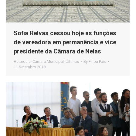
Sofia Relvas cessou hoje as funções
de vereadora em permanência e vice
presidente da Câmara de Nelas
Autarquia
,
Câmara Municipal
,
Últimas
By
Filipa Pais
11 Setembro 2018