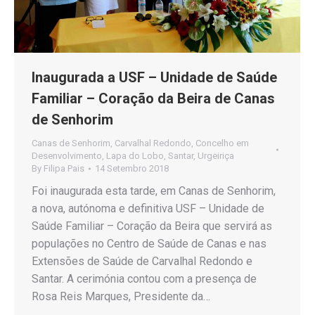
Inaugurada a USF – Unidade de Saúde
Familiar – Coração da Beira de Canas
de Senhorim
Canas de Senhorim
,
Carvalhal Redondo
,
Concelho em
Desenvolvimento
,
Lapa do Lobo
,
Santar
,
Urgeiriça
By
Filipa Pais
14 Setembro 2018
Foi inaugurada esta tarde, em Canas de Senhorim,
a nova, autónoma e definitiva USF – Unidade de
Saúde Familiar – Coração da Beira que servirá as
populações no Centro de Saúde de Canas e nas
Extensões de Saúde de Carvalhal Redondo e
Santar. A cerimónia contou com a presença de
Rosa Reis Marques, Presidente da…