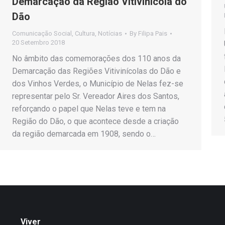
Demarcação da Região Vitivinícola do
Dão
Comunicação Social
,
Cultura
,
Notícias
By
Filipa Pais
20 Setembro 2018
No âmbito das comemorações dos 110 anos da
Demarcação das Regiões Vitivinícolas do Dão e
dos Vinhos Verdes, o Município de Nelas fez-se
representar pelo Sr. Vereador Aires dos Santos,
reforçando o papel que Nelas teve e tem na
Região do Dão, o que acontece desde a criação
da região demarcada em 1908, sendo o…
Viver