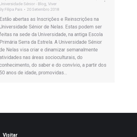
Universidade Sénior - Blog
,
Viver
By
Filipa Pais
20 Setembro 2018
Estão abertas as Inscrições e Reinscrições na
Universidade Sénior de Nelas. Estas podem ser
feitas na sede da Universidade, na antiga Escola
Primária Serra da Estrela. A Universidade Sénior
de Nelas visa criar e dinamizar semanalmente
atividades nas áreas socioculturais, do
conhecimento, do saber e do convívio, a partir dos
50 anos de idade, promovidas…
Visitar