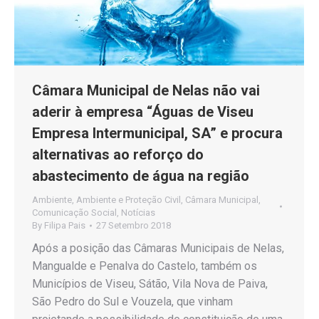
Câmara Municipal de Nelas não vai
aderir à empresa “Águas de Viseu
Empresa Intermunicipal, SA” e procura
alternativas ao reforço do
abastecimento de água na região
Ambiente
,
Ambiente e Proteção Civil
,
Câmara Municipal
,
Comunicação Social
,
Notícias
By
Filipa Pais
27 Setembro 2018
Após a posição das Câmaras Municipais de Nelas,
Mangualde e Penalva do Castelo, também os
Municípios de Viseu, Sátão, Vila Nova de Paiva,
São Pedro do Sul e Vouzela, que vinham