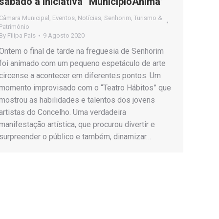
sábado a iniciativa “MunicípioAnima”
Câmara Municipal
,
Eventos
,
Notícias
,
Senhorim
,
Turismo &
Património
By
Filipa Pais
9 Agosto 2020
Ontem o final de tarde na freguesia de Senhorim
foi animado com um pequeno espetáculo de arte
circense a acontecer em diferentes pontos. Um
momento improvisado com o “Teatro Hábitos” que
mostrou as habilidades e talentos dos jovens
artistas do Concelho. Uma verdadeira
manifestação artística, que procurou divertir e
surpreender o público e também, dinamizar…