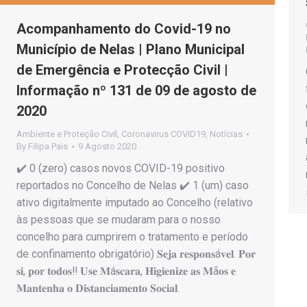
Acompanhamento do Covid-19 no
Município de Nelas | Plano Municipal
de Emergência e Protecção Civil |
Informação nº 131 de 09 de agosto de
2020
Ambiente e Proteção Civil
,
Coronavirus COVID19
,
Notícias
By
Filipa Pais
9 Agosto 2020
✔️ 0 (zero) casos novos COVID-19 positivo
reportados no Concelho de Nelas ✔️ 1 (um) caso
ativo digitalmente imputado ao Concelho (relativo
às pessoas que se mudaram para o nosso
concelho para cumprirem o tratamento e período
de confinamento obrigatório) 𝐒𝐞𝐣𝐚 𝐫𝐞𝐬𝐩𝐨𝐧𝐬á𝐯𝐞𝐥. 𝐏𝐨𝐫
𝐬𝐢, 𝐩𝐨𝐫 𝐭𝐨𝐝𝐨𝐬‼️ 𝐔𝐬𝐞 𝐌á𝐬𝐜𝐚𝐫𝐚, 𝐇𝐢𝐠𝐢𝐞𝐧𝐢𝐳𝐞 𝐚𝐬 𝐌ã𝐨𝐬 𝐞
𝐌𝐚𝐧𝐭𝐞𝐧𝐡𝐚 𝐨 𝐃𝐢𝐬𝐭𝐚𝐧𝐜𝐢𝐚𝐦𝐞𝐧𝐭𝐨 𝐒𝐨𝐜𝐢𝐚𝐥.