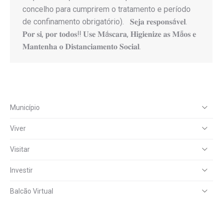
concelho para cumprirem o tratamento e período
de confinamento obrigatório). 𝐒𝐞𝐣𝐚 𝐫𝐞𝐬𝐩𝐨𝐧𝐬á𝐯𝐞𝐥.
𝐏𝐨𝐫 𝐬𝐢, 𝐩𝐨𝐫 𝐭𝐨𝐝𝐨𝐬‼️ 𝐔𝐬𝐞 𝐌á𝐬𝐜𝐚𝐫𝐚, 𝐇𝐢𝐠𝐢𝐞𝐧𝐢𝐳𝐞 𝐚𝐬 𝐌ã𝐨𝐬 𝐞
𝐌𝐚𝐧𝐭𝐞𝐧𝐡𝐚 𝐨 𝐃𝐢𝐬𝐭𝐚𝐧𝐜𝐢𝐚𝐦𝐞𝐧𝐭𝐨 𝐒𝐨𝐜𝐢𝐚𝐥.
Município
Viver
Visitar
Investir
Balcão Virtual