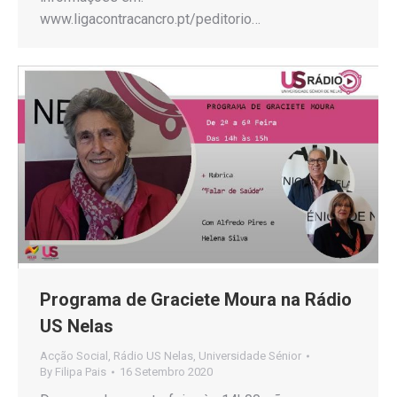
www.ligacontracancro.pt/peditorio…
Programa de Graciete Moura na Rádio
US Nelas
Acção Social
,
Rádio US Nelas
,
Universidade Sénior
By
Filipa Pais
16 Setembro 2020