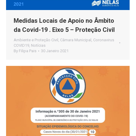
Medidas Locais de Apoio no Âmbito
da Covid-19 . Eixo 5 – Proteção Civil
Ambiente e Proteção Civil
,
Câmara Municipal
,
Coronavirus
COVID19
,
Notícias
By
Filipa Pais
30 Janeiro 2021