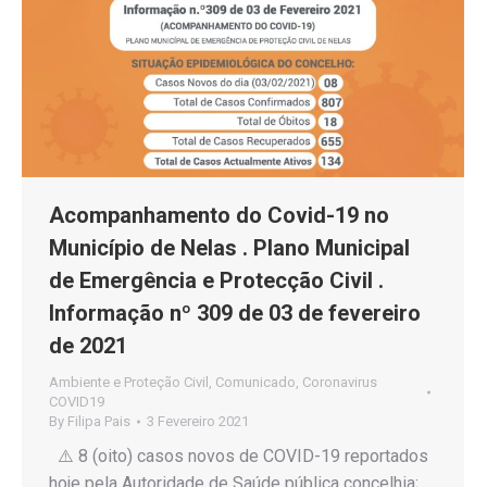
Acompanhamento do Covid-19 no
Município de Nelas . Plano Municipal
de Emergência e Protecção Civil .
Informação nº 309 de 03 de fevereiro
de 2021
Ambiente e Proteção Civil
,
Comunicado
,
Coronavirus
COVID19
By
Filipa Pais
3 Fevereiro 2021
⚠️ 8 (oito) casos novos de COVID-19 reportados
hoje pela Autoridade de Saúde pública concelhia;