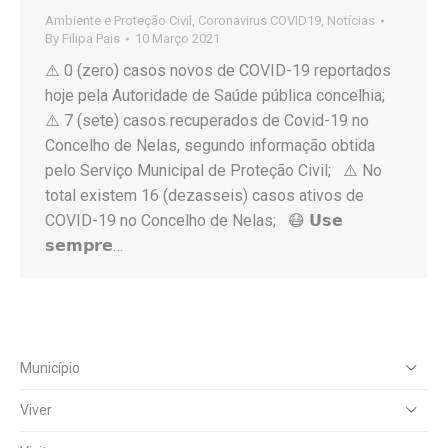
Ambiente e Proteção Civil
,
Coronavirus COVID19
,
Notícias
By
Filipa Pais
10 Março 2021
⚠️ 0 (zero) casos novos de COVID-19 reportados
hoje pela Autoridade de Saúde pública concelhia;
⚠️ 7 (sete) casos recuperados de Covid-19 no
Concelho de Nelas, segundo informação obtida
pelo Serviço Municipal de Proteção Civil; ⚠️ No
total existem 16 (dezasseis) casos ativos de
COVID-19 no Concelho de Nelas; 😷 𝗨𝘀𝗲
𝘀𝗲𝗺𝗽𝗿𝗲…
Município
Viver