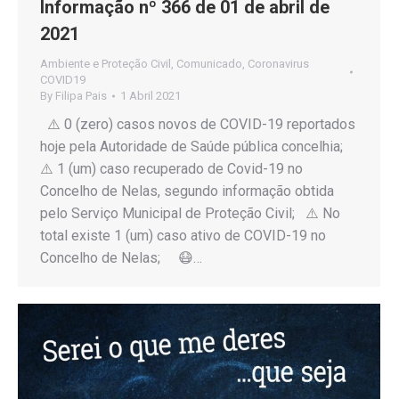
Informação nº 366 de 01 de abril de
2021
Ambiente e Proteção Civil
,
Comunicado
,
Coronavirus
COVID19
By
Filipa Pais
1 Abril 2021
⚠️ 0 (zero) casos novos de COVID-19 reportados
hoje pela Autoridade de Saúde pública concelhia;
⚠️ 1 (um) caso recuperado de Covid-19 no
Concelho de Nelas, segundo informação obtida
pelo Serviço Municipal de Proteção Civil; ⚠️ No
total existe 1 (um) caso ativo de COVID-19 no
Concelho de Nelas; 😷…