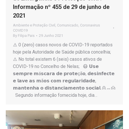
Informação nº 455 de 29 de junho de
2021
Ambiente e Proteção Civil
,
Comunicado
,
Coronavirus
COVID19
By
Filipa Pais
29 Junho 2021
⚠️ 0 (zero) casos novos de COVID-19 reportados
hoje pela Autoridade de Saúde pública concelhia;
⚠️ No total existem 6 (seis) casos ativos de
COVID-19 no Concelho de Nelas; 😷 𝗨𝘀𝗲
𝘀𝗲𝗺𝗽𝗿𝗲 𝗺á𝘀𝗰𝗮𝗿𝗮 𝗱𝗲 𝗽𝗿𝗼𝘁𝗲çã𝗼, 𝗱𝗲𝘀𝗶𝗻𝗳𝗲𝗰𝘁𝗲
𝗲 𝗹𝗮𝘃𝗲 𝗮𝘀 𝗺ã𝗼𝘀 𝗰𝗼𝗺 𝗿𝗲𝗴𝘂𝗹𝗮𝗿𝗶𝗱𝗮𝗱𝗲,
𝗺𝗮𝗻𝘁𝗲𝗻𝗵𝗮 𝗼 𝗱𝗶𝘀𝘁𝗮𝗻𝗰𝗶𝗮𝗺𝗲𝗻𝘁𝗼 𝘀𝗼𝗰𝗶𝗮𝗹 🙎↔️🙍
Segundo informação fornecida hoje, dia…