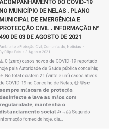
ACOMPANHAMENTO DO COVID-19
NO MUNICÍPIO DE NELAS . PLANO
MUNICIPAL DE EMERGÊNCIA E
PROTECÇÃO CIVIL . INFORMAÇÃO Nº
490 DE 03 DE AGOSTO DE 2021
Ambiente e Proteção Civil
,
Comunicado
,
Notícias
By
Filipa Pais
3 Agosto 2021
⚠️ 0 (zero) casos novos de COVID-19 reportado
hoje pela Autoridade de Saúde pública concelhia;
⚠️ No total existem 21 (vinte e um) casos ativos
de COVID-19 no Concelho de Nelas; 😷 𝗨𝘀𝗲
𝘀𝗲𝗺𝗽𝗿𝗲 𝗺á𝘀𝗰𝗮𝗿𝗮 𝗱𝗲 𝗽𝗿𝗼𝘁𝗲çã𝗼,
𝗱𝗲𝘀𝗶𝗻𝗳𝗲𝗰𝘁𝗲 𝗲 𝗹𝗮𝘃𝗲 𝗮𝘀 𝗺ã𝗼𝘀 𝗰𝗼𝗺
𝗿𝗲𝗴𝘂𝗹𝗮𝗿𝗶𝗱𝗮𝗱𝗲, 𝗺𝗮𝗻𝘁𝗲𝗻𝗵𝗮 𝗼
𝗱𝗶𝘀𝘁𝗮𝗻𝗰𝗶𝗮𝗺𝗲𝗻𝘁𝗼 𝘀𝗼𝗰𝗶𝗮𝗹 🙎↔️🙍 Segundo
informação fornecida hoje, dia…