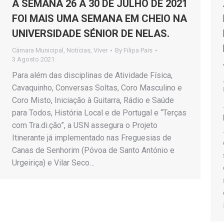
A SEMANA 26 A 30 DE JULHO DE 2021
FOI MAIS UMA SEMANA EM CHEIO NA
UNIVERSIDADE SÉNIOR DE NELAS.
Câmara Municipal
,
Notícias
,
Viver
By
Filipa Pais
3 Agosto 2021
Para além das disciplinas de Atividade Física,
Cavaquinho, Conversas Soltas, Coro Masculino e
Coro Misto, Iniciação à Guitarra, Rádio e Saúde
para Todos, História Local e de Portugal e “Terças
com Tra.di.ção”, a USN assegura o Projeto
Itinerante já implementado nas Freguesias de
Canas de Senhorim (Póvoa de Santo António e
Urgeiriça) e Vilar Seco…