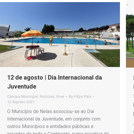
12 de agosto | Dia Internacional da
Juventude
Câmara Municipal
,
Notícias
,
Viver
By
Filipa Pais
12 Agosto 2021
O Município de Nelas associou-se ao Dia
Internacional da Juventude, em conjunto com
outros Municípios e entidades públicas e
privadas de todo o Continente, numa iniciativa do