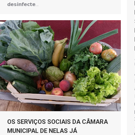
𝗱𝗲𝘀𝗶𝗻𝗳𝗲𝗰𝘁𝗲…
OS SERVIÇOS SOCIAIS DA CÂMARA
MUNICIPAL DE NELAS JÁ