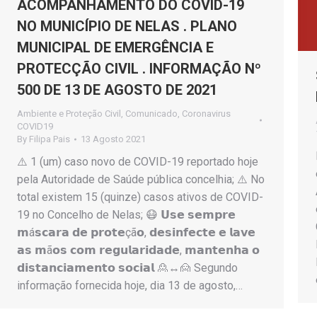
ACOMPANHAMENTO DO COVID-19
NO MUNICÍPIO DE NELAS . PLANO
MUNICIPAL DE EMERGÊNCIA E
PROTECÇÃO CIVIL . INFORMAÇÃO Nº
500 DE 13 DE AGOSTO DE 2021
Ambiente e Proteção Civil
,
Comunicado
,
Coronavirus
COVID19
By
Filipa Pais
13 Agosto 2021
⚠️ 1 (um) caso novo de COVID-19 reportado hoje
pela Autoridade de Saúde pública concelhia; ⚠️ No
total existem 15 (quinze) casos ativos de COVID-
19 no Concelho de Nelas; 😷 𝗨𝘀𝗲 𝘀𝗲𝗺𝗽𝗿𝗲
𝗺á𝘀𝗰𝗮𝗿𝗮 𝗱𝗲 𝗽𝗿𝗼𝘁𝗲çã𝗼, 𝗱𝗲𝘀𝗶𝗻𝗳𝗲𝗰𝘁𝗲 𝗲 𝗹𝗮𝘃𝗲
𝗮𝘀 𝗺ã𝗼𝘀 𝗰𝗼𝗺 𝗿𝗲𝗴𝘂𝗹𝗮𝗿𝗶𝗱𝗮𝗱𝗲, 𝗺𝗮𝗻𝘁𝗲𝗻𝗵𝗮 𝗼
𝗱𝗶𝘀𝘁𝗮𝗻𝗰𝗶𝗮𝗺𝗲𝗻𝘁𝗼 𝘀𝗼𝗰𝗶𝗮𝗹 🙎↔️🙍 Segundo
informação fornecida hoje, dia 13 de agosto,…