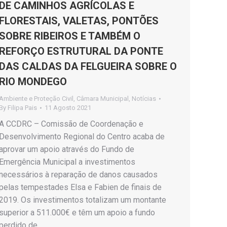
DE CAMINHOS AGRÍCOLAS E
FLORESTAIS, VALETAS, PONTÕES
SOBRE RIBEIROS E TAMBÉM O
REFORÇO ESTRUTURAL DA PONTE
DAS CALDAS DA FELGUEIRA SOBRE O
RIO MONDEGO
Ambiente e Proteção Civil
,
Câmara Municipal
,
Notícias
By
Filipa Pais
11 Agosto 2021
A CCDRC – Comissão de Coordenação e
Desenvolvimento Regional do Centro acaba de
aprovar um apoio através do Fundo de
Emergência Municipal a investimentos
necessários à reparação de danos causados
pelas tempestades Elsa e Fabien de finais de
2019. Os investimentos totalizam um montante
superior a 511.000€ e têm um apoio a fundo
perdido de…