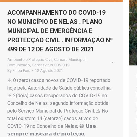
ACOMPANHAMENTO DO COVID-19
NO MUNICÍPIO DE NELAS . PLANO
MUNICIPAL DE EMERGÊNCIA E
PROTECÇÃO CIVIL . INFORMAÇÃO Nº
499 DE 12 DE AGOSTO DE 2021
Ambiente e Proteção Civil
,
Câmara Municipal
,
Comunicado
,
Coronavirus COVID19
By
Filipa Pais
12 Agosto 2021
⚠️ 0 (zero) casos novos de COVID-19 reportado
hoje pela Autoridade de Saúde pública concelhia;
⚠️ 2(dois) casos recuperados de COVID-19 no
Concelho de Nelas; segundo informação obtida
pelo Serviço Municipal de Proteção Civil; ⚠️ No
total existem 14 (catorze) casos ativos de
COVID-19 no Concelho de Nelas; 😷 𝗨𝘀𝗲
𝘀𝗲𝗺𝗽𝗿𝗲 𝗺á𝘀𝗰𝗮𝗿𝗮 𝗱𝗲 𝗽𝗿𝗼𝘁𝗲çã𝗼,