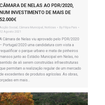
CÂMARA DE NELAS AO PDR/2020,
NUM INVESTIMENTO DE MAIS DE
52.000€
Acção Social
,
Câmara Municipal
,
Notícias
By
Filipa Pais
12 Agosto 2021
A Câmara de Nelas viu aprovado pelo PDR/2020
– Portugal/2020 uma candidatura com vista a
requalificar o parque urbano e mata de pinheiros
mansos junto ao Estádio Municipal em Nelas, no
sentido de ali serem construídas infraestruturas
que permitam a realização regular de um mercado
de excedentes de produtos agrícolas. As obras,
orçadas em mais…