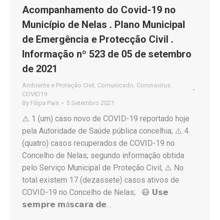
Acompanhamento do Covid-19 no
Município de Nelas . Plano Municipal
de Emergência e Protecção Civil .
Informação nº 523 de 05 de setembro
de 2021
Ambiente e Proteção Civil
,
Comunicado
,
Coronavirus
COVID19
By
Filipa Pais
5 Setembro 2021
⚠️ 1 (um) caso novo de COVID-19 reportado hoje
pela Autoridade de Saúde pública concelhia; ⚠️ 4
(quatro) casos recuperados de COVID-19 no
Concelho de Nelas; segundo informação obtida
pelo Serviço Municipal de Proteção Civil; ⚠️ No
total existem 17 (dezassete) casos ativos de
COVID-19 no Concelho de Nelas; 😷 𝗨𝘀𝗲
𝘀𝗲𝗺𝗽𝗿𝗲 𝗺á𝘀𝗰𝗮𝗿𝗮 𝗱𝗲…