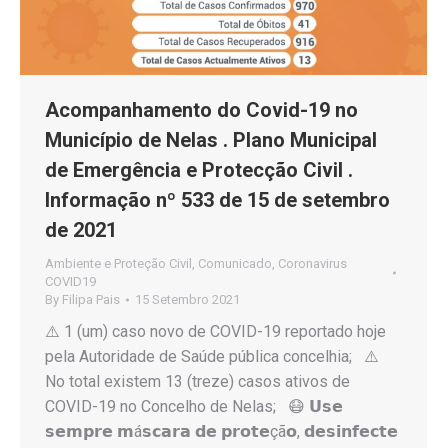
Acompanhamento do Covid-19 no
Município de Nelas . Plano Municipal
de Emergência e Protecção Civil .
Informação nº 533 de 15 de setembro
de 2021
Ambiente e Proteção Civil
,
Comunicado
,
Coronavirus
COVID19
By
Filipa Pais
15 Setembro 2021
⚠️ 1 (um) caso novo de COVID-19 reportado hoje
pela Autoridade de Saúde pública concelhia; ⚠️
No total existem 13 (treze) casos ativos de
COVID-19 no Concelho de Nelas; 😷 𝗨𝘀𝗲
𝘀𝗲𝗺𝗽𝗿𝗲 𝗺á𝘀𝗰𝗮𝗿𝗮 𝗱𝗲 𝗽𝗿𝗼𝘁𝗲çã𝗼, 𝗱𝗲𝘀𝗶𝗻𝗳𝗲𝗰𝘁𝗲