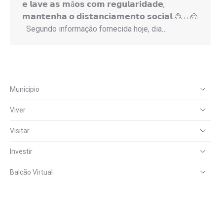
𝗲 𝗹𝗮𝘃𝗲 𝗮𝘀 𝗺ã𝗼𝘀 𝗰𝗼𝗺 𝗿𝗲𝗴𝘂𝗹𝗮𝗿𝗶𝗱𝗮𝗱𝗲,
𝗺𝗮𝗻𝘁𝗲𝗻𝗵𝗮 𝗼 𝗱𝗶𝘀𝘁𝗮𝗻𝗰𝗶𝗮𝗺𝗲𝗻𝘁𝗼 𝘀𝗼𝗰𝗶𝗮𝗹 🙎↔️🙍
Segundo informação fornecida hoje, dia…
Município
Viver
Visitar
Investir
Balcão Virtual