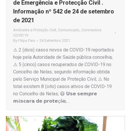
de Emergência e Protecção Civil .
Informação nº 542 de 24 de setembro
de 2021
Ambiente e Proteção Civil
,
Comunicado
,
Coronavirus
COVID19
By
Filipa Pais
24 Setembro 2021
⚠️ 2 (dois) casos novos de COVID-19 reportados
hoje pela Autoridade de Saúde pública concelhia;
⚠️ 5 (cinco) casos recuperados de COVID-19 no
Concelho de Nelas; segundo informação obtida
pelo Serviço Municipal de Proteção Civil; ⚠️ No
total existem 8 (oito) casos ativos de COVID-19
no Concelho de Nelas; 😷 𝗨𝘀𝗲 𝘀𝗲𝗺𝗽𝗿𝗲
𝗺á𝘀𝗰𝗮𝗿𝗮 𝗱𝗲 𝗽𝗿𝗼𝘁𝗲çã𝗼,…