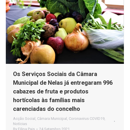
Os Serviços Sociais da Câmara
Municipal de Nelas já entregaram 996
cabazes de fruta e produtos
hortícolas às famílias mais
carenciadas do concelho
Acção Social
,
Câmara Municipal
,
Coronavirus COVID19
,
Notícias
By
Filipa Pais
24 Setembro 2021