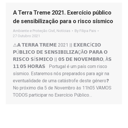
A Terra Treme 2021. Exercício público
de sensibilização para o risco sísmico
Ambiente e Proteção Civil
,
Notícias
By
Filipa Pais
27 Outubro 2021
⚠️𝗔 𝗧𝗘𝗥𝗥𝗔 𝗧𝗥𝗘𝗠𝗘 2021 || 𝗘𝗫𝗘𝗥𝗖Í𝗖𝗜𝗢
𝗣Ú𝗕𝗟𝗜𝗖𝗢 𝗗𝗘 𝗦𝗘𝗡𝗦𝗜𝗕𝗜𝗟𝗜𝗭𝗔ÇÃ𝗢 𝗣𝗔𝗥𝗔 𝗢
𝗥𝗜𝗦𝗖𝗢 𝗦Í𝗦𝗠𝗜𝗖𝗢 || 𝟬𝟱 𝗗𝗘 𝗡𝗢𝗩𝗘𝗠𝗕𝗥𝗢, À𝗦
𝟭𝟭:𝟬𝟱 𝗛𝗢𝗥𝗔𝗦 Portugal é um país com risco
sísmico. Estaremos nós preparados para agir na
eventualidade de uma catástrofe deste género❓
No próximo dia 5 de Novembro às 11h05 VAMOS
TODOS participar no Exercício Público…