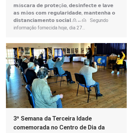
𝗺á𝘀𝗰𝗮𝗿𝗮 𝗱𝗲 𝗽𝗿𝗼𝘁𝗲çã𝗼, 𝗱𝗲𝘀𝗶𝗻𝗳𝗲𝗰𝘁𝗲 𝗲 𝗹𝗮𝘃𝗲
𝗮𝘀 𝗺ã𝗼𝘀 𝗰𝗼𝗺 𝗿𝗲𝗴𝘂𝗹𝗮𝗿𝗶𝗱𝗮𝗱𝗲, 𝗺𝗮𝗻𝘁𝗲𝗻𝗵𝗮 𝗼
𝗱𝗶𝘀𝘁𝗮𝗻𝗰𝗶𝗮𝗺𝗲𝗻𝘁𝗼 𝘀𝗼𝗰𝗶𝗮𝗹 🙎↔️🙍 Segundo
informação fornecida hoje, dia 27…
3ª Semana da Terceira Idade
comemorada no Centro de Dia da