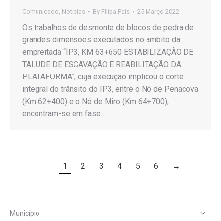
Comunicado
,
Notícias
By
Filipa Pais
25 Março 2022
Os trabalhos de desmonte de blocos de pedra de
grandes dimensões executados no âmbito da
empreitada “IP3, KM 63+650 ESTABILIZAÇÃO DE
TALUDE DE ESCAVAÇÃO E REABILITAÇÃO DA
PLATAFORMA”, cuja execução implicou o corte
integral do trânsito do IP3, entre o Nó de Penacova
(Km 62+400) e o Nó de Miro (Km 64+700),
encontram-se em fase…
1
2
3
4
5
6
→
Município