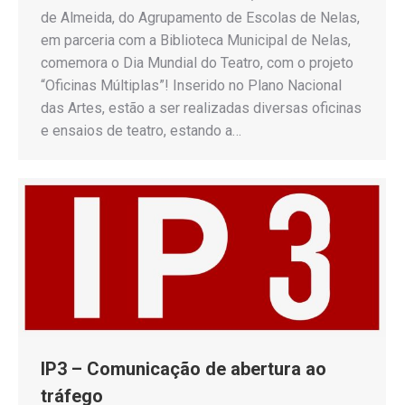
de Almeida, do Agrupamento de Escolas de Nelas,
em parceria com a Biblioteca Municipal de Nelas,
comemora o Dia Mundial do Teatro, com o projeto
“Oficinas Múltiplas”! Inserido no Plano Nacional
das Artes, estão a ser realizadas diversas oficinas
e ensaios de teatro, estando a…
IP3 – Comunicação de abertura ao
tráfego