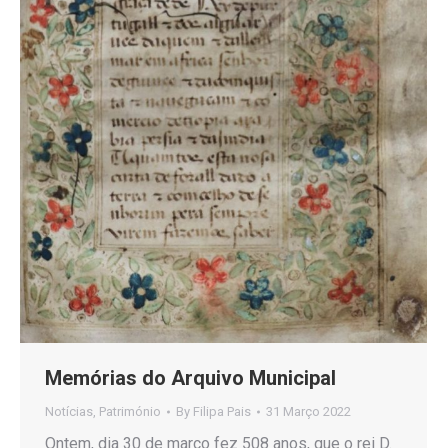
Memórias do Arquivo Municipal
Notícias
,
Património
By
Filipa Pais
31 Março 2022
Ontem, dia 30 de março fez 508 anos, que o rei D.