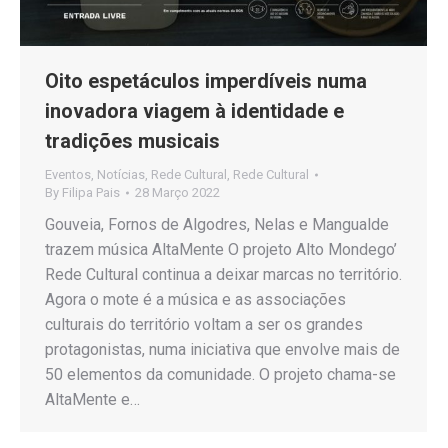
Oito espetáculos imperdíveis numa
inovadora viagem à identidade e
tradições musicais
Eventos
,
Notícias
,
Rede Cultural
,
Rede Cultural
By
Filipa Pais
28 Março 2022
Gouveia, Fornos de Algodres, Nelas e Mangualde
trazem música AltaMente O projeto Alto Mondego’
Rede Cultural continua a deixar marcas no território.
Agora o mote é a música e as associações
culturais do território voltam a ser os grandes
protagonistas, numa iniciativa que envolve mais de
50 elementos da comunidade. O projeto chama-se
AltaMente e…