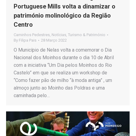
Portuguese Mills volta a dinamizar o
património molinológico da Região
Centro
Caminhos Pedestres
,
Notícias
,
Turismo & Património
By
Filipa Pais
28 Março 2022
O Município de Nelas volta a comemorar o Dia
Nacional dos Moinhos durante o dia 10 de Abril
com a iniciativa “Um Dia pelos Moinhos do Rio
Castelo” em que se realiza um workshop de
“Como fazer pão de milho “à moda antiga” , um
almoço junto ao Moinho das Poldras e uma
caminhada pelo…