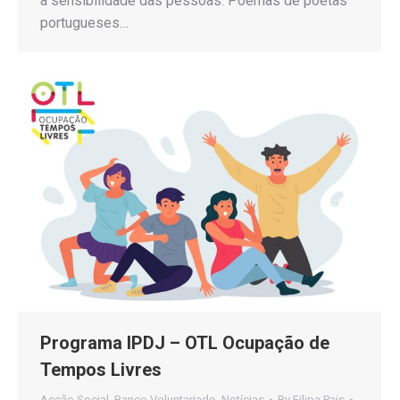
à sensibilidade das pessoas. Poemas de poetas
portugueses…
Programa IPDJ – OTL Ocupação de
Tempos Livres
Acção Social
,
Banco Voluntariado
,
Notícias
By
Filipa Pais