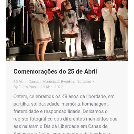
Comemorações do 25 de Abril
25 Abril
,
Câmara Municipal
,
Eventos
,
Notícias
By
Filipa Pais
26 Abril 2022
Ontem, celebrámos os 48 anos da liberdade, em
partilha, solidariedade, memória, homenagem,
fraternidade e responsabilidade. Deixamos o
registo fotográfico dos diferentes momentos que
assinalaram o Dia da Liberdade em Canas de
Senhorim e Nelas, com o hastear da bandeira e