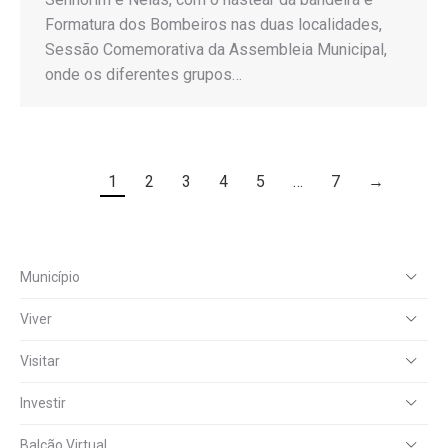
Formatura dos Bombeiros nas duas localidades,
Sessão Comemorativa da Assembleia Municipal,
onde os diferentes grupos…
1
2
3
4
5
…
7
→
Município
Viver
Visitar
Investir
Balcão Virtual