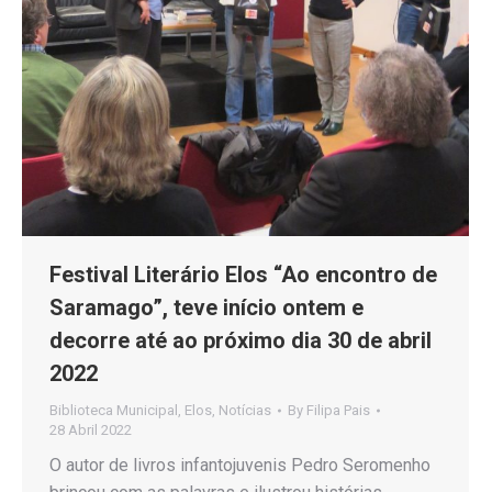
Festival Literário Elos “Ao encontro de
Saramago”, teve início ontem e
decorre até ao próximo dia 30 de abril
2022
Biblioteca Municipal
,
Elos
,
Notícias
By
Filipa Pais
28 Abril 2022
O autor de livros infantojuvenis Pedro Seromenho