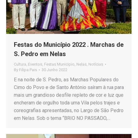
Festas do Município 2022 . Marchas de
S. Pedro em Nelas
Cultura
,
Eventos
,
Festas Municipio
,
Nelas
,
Notícias
By
Filipa Pais
30 Junho 2022
E na noite de S. Pedro, as Marchas Populares do
Cimo do Povo e de Santo António saíram à rua para
mais um grandioso desfile repleto de cor e luz que
encheram de orgulho toda uma Vila pelos trajes e
coreografias apresentadas, no Largo de São Pedro
em Nelas. Sob o tema “BRIO NO PASSADO,…