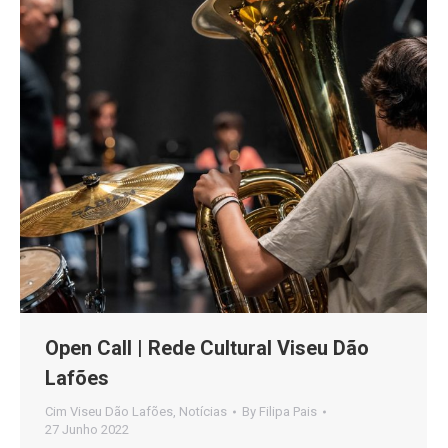
Open Call | Rede Cultural Viseu Dão
Lafões
Cim Viseu Dão Lafões
,
Notícias
By
Filipa Pais
27 Junho 2022