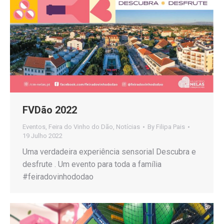
FVDão 2022
Eventos
,
Feira do Vinho do Dão
,
Notícias
By
Filipa Pais
19 Julho 2022
Uma verdadeira experiência sensorial Descubra e
desfrute . Um evento para toda a família
#feiradovinhododao