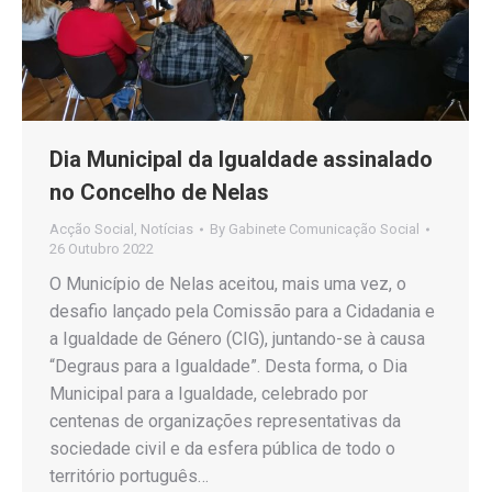
Dia Municipal da Igualdade assinalado
no Concelho de Nelas
Acção Social
,
Notícias
By
Gabinete Comunicação Social
26 Outubro 2022
O Município de Nelas aceitou, mais uma vez, o
desafio lançado pela Comissão para a Cidadania e
a Igualdade de Género (CIG), juntando-se à causa
“Degraus para a Igualdade”. Desta forma, o Dia
Municipal para a Igualdade, celebrado por
centenas de organizações representativas da
sociedade civil e da esfera pública de todo o
território português…