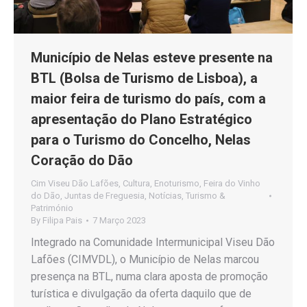
Município de Nelas esteve presente na
BTL (Bolsa de Turismo de Lisboa), a
maior feira de turismo do país, com a
apresentação do Plano Estratégico
para o Turismo do Concelho, Nelas
Coração do Dão
Cim Viseu Dão Lafões
,
Cultura
,
Enoturismo
,
Feira do Vinho
do Dão
,
Juntas de Freguesia
,
Notícias
,
Turismo &
Património
By
Filipa Pais
7 Março 2023
Integrado na Comunidade Intermunicipal Viseu Dão
Lafões (CIMVDL), o Município de Nelas marcou
presença na BTL, numa clara aposta de promoção
turística e divulgação da oferta daquilo que de