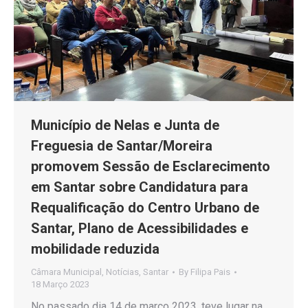
Município de Nelas e Junta de
Freguesia de Santar/Moreira
promovem Sessão de Esclarecimento
em Santar sobre Candidatura para
Requalificação do Centro Urbano de
Santar, Plano de Acessibilidades e
mobilidade reduzida
Câmara Municipal
,
Notícias
,
Santar
By
Filipa Pais
18 Março 2023
No passado dia 14 de março 2023, teve lugar na