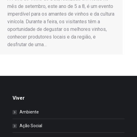
mês de setembro, este ano de 5 a 8, é um evento
imperdível para os amantes de vinhos e da cultura
vinícola. Durante a feira, os visitantes têm a
oportunidade de degustar os melhores vinhos,
conhecer produtores locais e da região, e
desfrutar de uma…
Viver
Ambiente
Ação Social