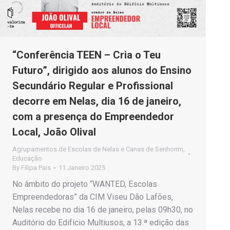
“Conferência TEEN – Cria o Teu
Futuro”, dirigido aos alunos do Ensino
Secundário Regular e Profissional
decorre em Nelas, dia 16 de janeiro,
com a presença do Empreendedor
Local, João Olival
Agrupamentos de Escolas de Nelas e Canas de Senhorim
,
Educação
By
Filipa Pais
11 Janeiro 2025
No âmbito do projeto “WANTED, Escolas
Empreendedoras” da CIM Viseu Dão Lafões,
Nelas recebe no dia 16 de janeiro, pelas 09h30, no
Auditório do Edifício Multiusos, a 13.ª edição das