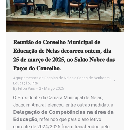
𝐑𝐞𝐮𝐧𝐢𝐚̃𝐨 𝐝𝐨 𝐂𝐨𝐧𝐬𝐞𝐥𝐡𝐨 𝐌𝐮𝐧𝐢𝐜𝐢𝐩𝐚𝐥 𝐝𝐞
𝐄𝐝𝐮𝐜𝐚𝐜̧𝐚̃𝐨 𝐝𝐞 𝐍𝐞𝐥𝐚𝐬 𝐝𝐞𝐜𝐨𝐫𝐫𝐞𝐮 𝐨𝐧𝐭𝐞𝐦, 𝐝𝐢𝐚
𝟐𝟓 𝐝𝐞 𝐦𝐚𝐫𝐜̧𝐨 𝐝𝐞 𝟐𝟎𝟐𝟓, 𝐧𝐨 𝐒𝐚𝐥𝐚̃𝐨 𝐍𝐨𝐛𝐫𝐞 𝐝𝐨𝐬
𝐏𝐚𝐜̧𝐨𝐬 𝐝𝐨 𝐂𝐨𝐧𝐜𝐞𝐥𝐡𝐨.
Agrupamentos de Escolas de Nelas e Canas de Senhorim
,
Educação
,
PRR
By
Filipa Pais
27 Março 2025
O Presidente da Câmara Municipal de Nelas,
Joaquim Amaral, elencou, entre outras medidas, a
𝗗𝗲𝗹𝗲𝗴𝗮𝗰̧𝗮̃𝗼 𝗱𝗲 𝗖𝗼𝗺𝗽𝗲𝘁𝗲̂𝗻𝗰𝗶𝗮𝘀 𝗻𝗮 𝗮́𝗿𝗲𝗮 𝗱𝗮
𝗘𝗱𝘂𝗰𝗮𝗰̧𝗮̃𝗼, referindo que para o ano letivo
corrente de 2024/2025 foram transferidos pelo