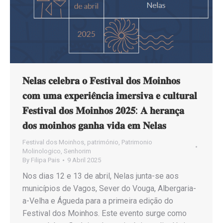
𝐍𝐞𝐥𝐚𝐬 𝐜𝐞𝐥𝐞𝐛𝐫𝐚 𝐨 𝐅𝐞𝐬𝐭𝐢𝐯𝐚𝐥 𝐝𝐨𝐬 𝐌𝐨𝐢𝐧𝐡𝐨𝐬
𝐜𝐨𝐦 𝐮𝐦𝐚 𝐞𝐱𝐩𝐞𝐫𝐢𝐞̂𝐧𝐜𝐢𝐚 𝐢𝐦𝐞𝐫𝐬𝐢𝐯𝐚 𝐞 𝐜𝐮𝐥𝐭𝐮𝐫𝐚𝐥
𝐅𝐞𝐬𝐭𝐢𝐯𝐚𝐥 𝐝𝐨𝐬 𝐌𝐨𝐢𝐧𝐡𝐨𝐬 𝟐𝟎𝟐𝟓: 𝐀 𝐡𝐞𝐫𝐚𝐧𝐜̧𝐚
𝐝𝐨𝐬 𝐦𝐨𝐢𝐧𝐡𝐨𝐬 𝐠𝐚𝐧𝐡𝐚 𝐯𝐢𝐝𝐚 𝐞𝐦 𝐍𝐞𝐥𝐚𝐬
Festival dos Moinhos
,
património
,
Patrimonio
Molinologico
,
Senhorim
By
Filipa Pais
9 Abril 2025
Nos dias 12 e 13 de abril, Nelas junta-se aos
municípios de Vagos, Sever do Vouga, Albergaria-
a-Velha e Águeda para a primeira edição do
Festival dos Moinhos. Este evento surge como