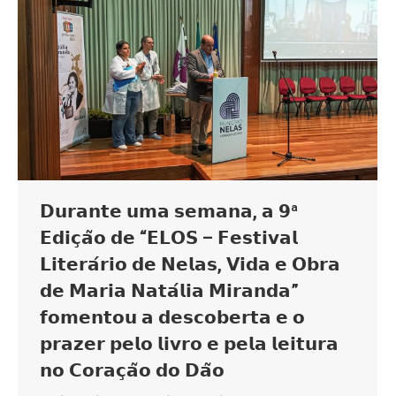
𝗗𝘂𝗿𝗮𝗻𝘁𝗲 𝘂𝗺𝗮 𝘀𝗲𝗺𝗮𝗻𝗮, 𝗮 𝟵ª
𝗘𝗱𝗶𝗰̧𝗮̃𝗼 𝗱𝗲 “𝗘𝗟𝗢𝗦 – 𝗙𝗲𝘀𝘁𝗶𝘃𝗮𝗹
𝗟𝗶𝘁𝗲𝗿𝗮́𝗿𝗶𝗼 𝗱𝗲 𝗡𝗲𝗹𝗮𝘀, 𝗩𝗶𝗱𝗮 𝗲 𝗢𝗯𝗿𝗮
𝗱𝗲 𝗠𝗮𝗿𝗶𝗮 𝗡𝗮𝘁𝗮́𝗹𝗶𝗮 𝗠𝗶𝗿𝗮𝗻𝗱𝗮”
𝗳𝗼𝗺𝗲𝗻𝘁𝗼𝘂 𝗮 𝗱𝗲𝘀𝗰𝗼𝗯𝗲𝗿𝘁𝗮 𝗲 𝗼
𝗽𝗿𝗮𝘇𝗲𝗿 𝗽𝗲𝗹𝗼 𝗹𝗶𝘃𝗿𝗼 𝗲 𝗽𝗲𝗹𝗮 𝗹𝗲𝗶𝘁𝘂𝗿𝗮
𝗻𝗼 𝗖𝗼𝗿𝗮𝗰̧𝗮̃𝗼 𝗱𝗼 𝗗𝗮̃𝗼