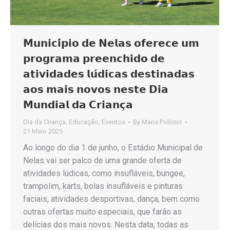
𝗠𝘂𝗻𝗶𝗰𝗶́𝗽𝗶𝗼 𝗱𝗲 𝗡𝗲𝗹𝗮𝘀 𝗼𝗳𝗲𝗿𝗲𝗰𝗲 𝘂𝗺
𝗽𝗿𝗼𝗴𝗿𝗮𝗺𝗮 𝗽𝗿𝗲𝗲𝗻𝗰𝗵𝗶𝗱𝗼 𝗱𝗲
𝗮𝘁𝗶𝘃𝗶𝗱𝗮𝗱𝗲𝘀 𝗹𝘂́𝗱𝗶𝗰𝗮𝘀 𝗱𝗲𝘀𝘁𝗶𝗻𝗮𝗱𝗮𝘀
𝗮𝗼𝘀 𝗺𝗮𝗶𝘀 𝗻𝗼𝘃𝗼𝘀 𝗻𝗲𝘀𝘁𝗲 𝗗𝗶𝗮
𝗠𝘂𝗻𝗱𝗶𝗮𝗹 𝗱𝗮 𝗖𝗿𝗶𝗮𝗻𝗰̧𝗮
Dia da Criança
,
Educação
,
Eventos
By
Maria Polónio
21 Maio 2025
Ao longo do dia 1 de junho, o Estádio Municipal de
Nelas vai ser palco de uma grande oferta de
atividades lúdicas, como insufláveis, bungee,
trampolim, karts, bolas insufláveis e pinturas
faciais, atividades desportivas, dança, bem como
outras ofertas muito especiais, que farão as
delícias dos mais novos. Nesta data, todas as