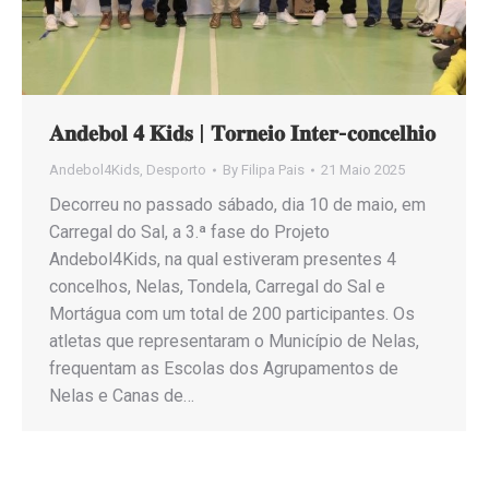
𝐀𝐧𝐝𝐞𝐛𝐨𝐥 𝟒 𝐊𝐢𝐝𝐬 | 𝐓𝐨𝐫𝐧𝐞𝐢𝐨 𝐈𝐧𝐭𝐞𝐫-𝐜𝐨𝐧𝐜𝐞𝐥𝐡𝐢𝐨
Andebol4Kids
,
Desporto
By
Filipa Pais
21 Maio 2025
Decorreu no passado sábado, dia 10 de maio, em
Carregal do Sal, a 3.ª fase do Projeto
Andebol4Kids, na qual estiveram presentes 4
concelhos, Nelas, Tondela, Carregal do Sal e
Mortágua com um total de 200 participantes. Os
atletas que representaram o Município de Nelas,
frequentam as Escolas dos Agrupamentos de
Nelas e Canas de…