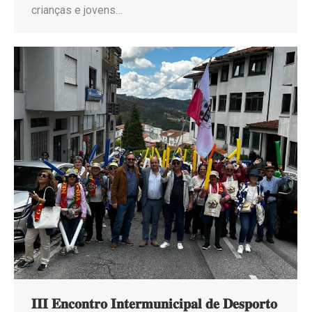
crianças e jovens…
𝐈𝐈𝐈 𝐄𝐧𝐜𝐨𝐧𝐭𝐫𝐨 𝐈𝐧𝐭𝐞𝐫𝐦𝐮𝐧𝐢𝐜𝐢𝐩𝐚𝐥 𝐝𝐞 𝐃𝐞𝐬𝐩𝐨𝐫𝐭𝐨