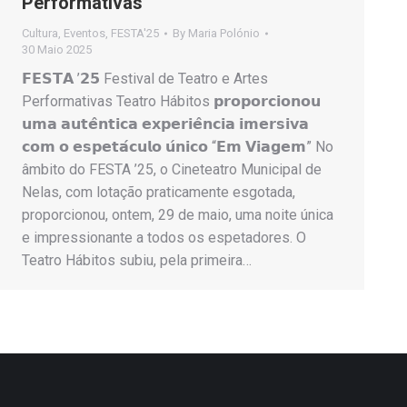
Performativas
Cultura
,
Eventos
,
FESTA'25
By
Maria Polónio
30 Maio 2025
𝗙𝗘𝗦𝗧𝗔 ’𝟮𝟱 Festival de Teatro e Artes
Performativas Teatro Hábitos 𝗽𝗿𝗼𝗽𝗼𝗿𝗰𝗶𝗼𝗻𝗼𝘂
𝘂𝗺𝗮 𝗮𝘂𝘁𝗲̂𝗻𝘁𝗶𝗰𝗮 𝗲𝘅𝗽𝗲𝗿𝗶𝗲̂𝗻𝗰𝗶𝗮 𝗶𝗺𝗲𝗿𝘀𝗶𝘃𝗮
𝗰𝗼𝗺 𝗼 𝗲𝘀𝗽𝗲𝘁𝗮́𝗰𝘂𝗹𝗼 𝘂́𝗻𝗶𝗰𝗼 “𝗘𝗺 𝗩𝗶𝗮𝗴𝗲𝗺” No
âmbito do FESTA ’25, o Cineteatro Municipal de
Nelas, com lotação praticamente esgotada,
proporcionou, ontem, 29 de maio, uma noite única
e impressionante a todos os espetadores. O
Teatro Hábitos subiu, pela primeira…