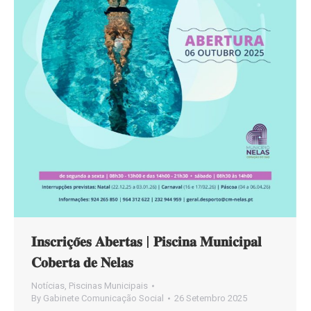
𝐈𝐧𝐬𝐜𝐫𝐢𝐜̧𝐨̃𝐞𝐬 𝐀𝐛𝐞𝐫𝐭𝐚𝐬 | 𝐏𝐢𝐬𝐜𝐢𝐧𝐚 𝐌𝐮𝐧𝐢𝐜𝐢𝐩𝐚𝐥
𝐂𝐨𝐛𝐞𝐫𝐭𝐚 𝐝𝐞 𝐍𝐞𝐥𝐚𝐬
Notícias
,
Piscinas Municipais
By
Gabinete Comunicação Social
26 Setembro 2025