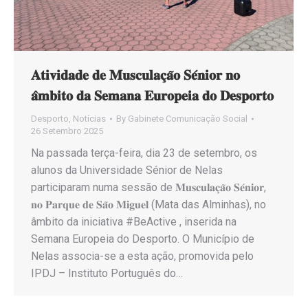
𝐀𝐭𝐢𝐯𝐢𝐝𝐚𝐝𝐞 𝐝𝐞 𝐌𝐮𝐬𝐜𝐮𝐥𝐚𝐜̧𝐚̃𝐨 𝐒𝐞́𝐧𝐢𝐨𝐫 𝐧𝐨
𝐚̂𝐦𝐛𝐢𝐭𝐨 𝐝𝐚 𝐒𝐞𝐦𝐚𝐧𝐚 𝐄𝐮𝐫𝐨𝐩𝐞𝐢𝐚 𝐝𝐨 𝐃𝐞𝐬𝐩𝐨𝐫𝐭𝐨
Desporto
,
Notícias
By
Gabinete Comunicação Social
26 Setembro 2025
Na passada terça-feira, dia 23 de setembro, os
alunos da Universidade Sénior de Nelas
participaram numa sessão de 𝐌𝐮𝐬𝐜𝐮𝐥𝐚𝐜̧𝐚̃𝐨 𝐒𝐞́𝐧𝐢𝐨𝐫,
𝐧𝐨 𝐏𝐚𝐫𝐪𝐮𝐞 𝐝𝐞 𝐒𝐚̃𝐨 𝐌𝐢𝐠𝐮𝐞𝐥 (Mata das Alminhas), no
âmbito da iniciativa #BeActive , inserida na
Semana Europeia do Desporto. O Município de
Nelas associa-se a esta ação, promovida pelo
IPDJ – Instituto Português do…