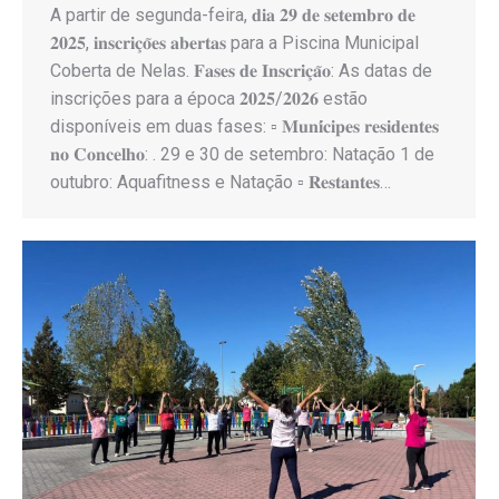
A partir de segunda-feira, 𝐝𝐢𝐚 𝟐𝟗 𝐝𝐞 𝐬𝐞𝐭𝐞𝐦𝐛𝐫𝐨 𝐝𝐞
𝟐𝟎𝟐𝟓, 𝐢𝐧𝐬𝐜𝐫𝐢𝐜̧𝐨̃𝐞𝐬 𝐚𝐛𝐞𝐫𝐭𝐚𝐬 para a Piscina Municipal
Coberta de Nelas. 𝐅𝐚𝐬𝐞𝐬 𝐝𝐞 𝐈𝐧𝐬𝐜𝐫𝐢𝐜̧𝐚̃𝐨: As datas de
inscrições para a época 𝟐𝟎𝟐𝟓/𝟐𝟎𝟐𝟔 estão
disponíveis em duas fases: ▫︎ 𝐌𝐮𝐧𝐢́𝐜𝐢𝐩𝐞𝐬 𝐫𝐞𝐬𝐢𝐝𝐞𝐧𝐭𝐞𝐬
𝐧𝐨 𝐂𝐨𝐧𝐜𝐞𝐥𝐡𝐨: . 29 e 30 de setembro: Natação 1 de
outubro: Aquafitness e Natação ▫︎ 𝐑𝐞𝐬𝐭𝐚𝐧𝐭𝐞𝐬…