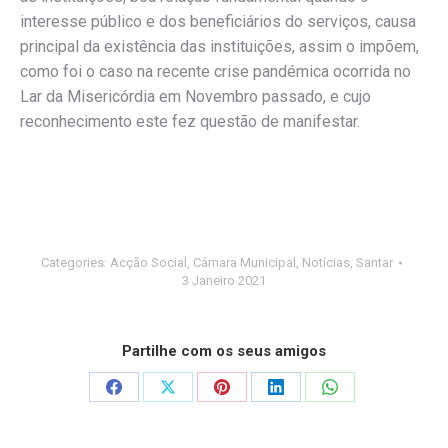
interesse público e dos beneficiários do serviços, causa
principal da existência das instituições, assim o impõem,
como foi o caso na recente crise pandémica ocorrida no
Lar da Misericórdia em Novembro passado, e cujo
reconhecimento este fez questão de manifestar.
Categories:
Acção Social
,
Câmara Municipal
,
Notícias
,
Santar
3 Janeiro 2021
Partilhe com os seus amigos
Share
Share
Share
Share
Share
on
on
on
on
on