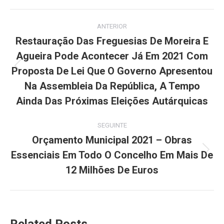
Facebook
X
Pinterest
LinkedIn
WhatsApp
Post
ANTERIOR
navigation
Restauração Das Freguesias De Moreira E
Agueira Pode Acontecer Já Em 2021 Com
Proposta De Lei Que O Governo Apresentou
Previous
post:
Na Assembleia Da República, A Tempo
Ainda Das Próximas Eleições Autárquicas
SEGUINTE
Orçamento Municipal 2021 – Obras
Essenciais Em Todo O Concelho Em Mais De
Next
post:
12 Milhões De Euros