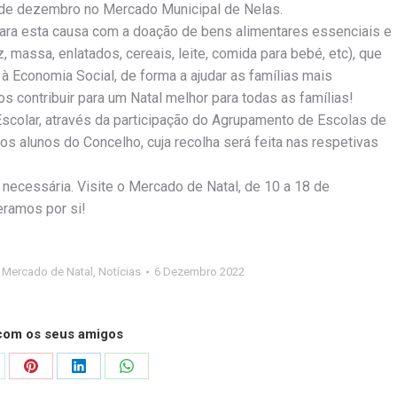
8 de dezembro no Mercado Municipal de Nelas.
ara esta causa com a doação de bens alimentares essenciais e
massa, enlatados, cereais, leite, comida para bebé, etc), que
 Economia Social, de forma a ajudar as famílias mais
 contribuir para um Natal melhor para todas as famílias!
Escolar, através da participação do Agrupamento de Escolas de
s alunos do Concelho, cuja recolha será feita nas respetivas
necessária. Visite o Mercado de Natal, de 10 a 18 de
ramos por si!
,
Mercado de Natal
,
Notícias
6 Dezembro 2022
 com os seus amigos
are
Share
Share
Share