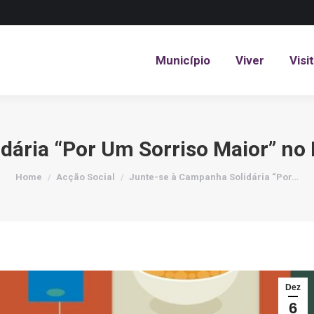
Município
Viver
Visi
Município
Viver
Visi
dária “Por Um Sorriso Maior” no 
You are here:
Home
Acção Social
Junte-se à Campanha Solidária “Por…
Dez
6