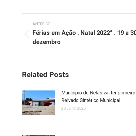
on
on
Facebook
X
Post
ANTERIOR
navigation
Férias em Ação . Natal 2022” . 19 a 3
Previous
dezembro
post:
Related Posts
Município de Nelas vai ter primeiro
Relvado Sintético Municipal
28 Julho 2026