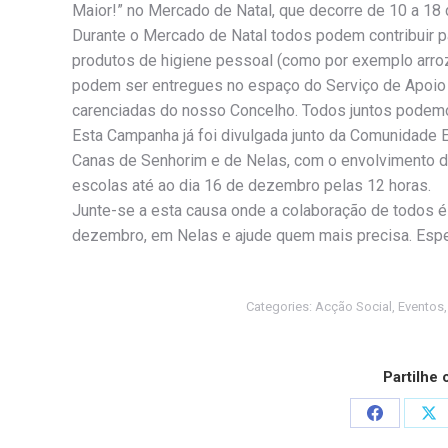
Maior!” no Mercado de Natal, que decorre de 10 a 1
Durante o Mercado de Natal todos podem contribuir p
produtos de higiene pessoal (como por exemplo arroz, 
podem ser entregues no espaço do Serviço de Apoio à
carenciadas do nosso Concelho. Todos juntos podemos
Esta Campanha já foi divulgada junto da Comunidade 
Canas de Senhorim e de Nelas, com o envolvimento do
escolas até ao dia 16 de dezembro pelas 12 horas.
Junte-se a esta causa onde a colaboração de todos é 
dezembro, em Nelas e ajude quem mais precisa. Espe
Categories:
Acção Social
,
Eventos
Partilhe
Share
Sh