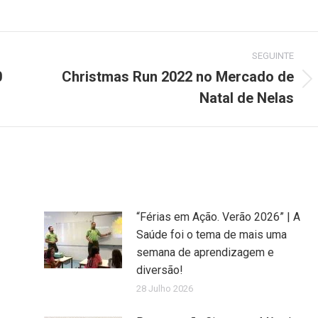
on
on
on
Pinterest
LinkedIn
WhatsApp
SEGUINTE
0
Christmas Run 2022 no Mercado de
Next
Natal de Nelas
post:
“Férias em Ação. Verão 2026” | A
Saúde foi o tema de mais uma
semana de aprendizagem e
diversão!
28 Julho 2026