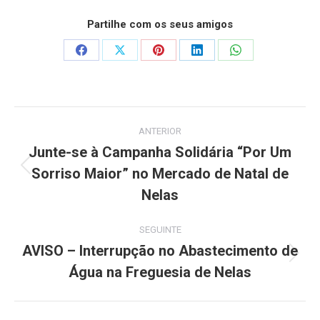
Partilhe com os seus amigos
Share
Share
Share
Share
Share
on
on
on
on
on
Facebook
X
Pinterest
LinkedIn
WhatsApp
Post
ANTERIOR
navigation
Junte-se à Campanha Solidária “Por Um
Sorriso Maior” no Mercado de Natal de
Previous
post:
Nelas
SEGUINTE
AVISO – Interrupção no Abastecimento de
Next
Água na Freguesia de Nelas
post: