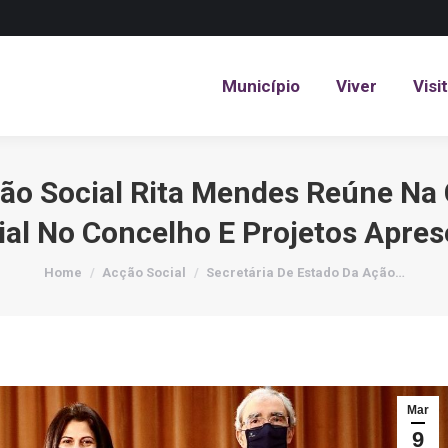
Município
Viver
Visi
Município
Viver
Visi
ção Social Rita Mendes Reúne Na
ial No Concelho E Projetos Apres
You are here:
Home
Acção Social
Secretária De Estado Da Ação…
Mar
9