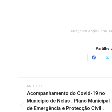
Categories:
Acção Social
,
C
Partilhe
Share
Sh
on
on
Facebook
X
Post
ANTERIOR
navigation
Acompanhamento do Covid-19 no
Município de Nelas . Plano Municipal
de Emergência e Protecção Civil .
Previous