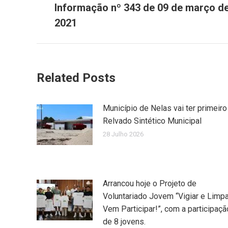
post:
Informação nº 343 de 09 de março d
2021
Related Posts
Município de Nelas vai ter primeiro
Relvado Sintético Municipal
28 Julho 2026
Arrancou hoje o Projeto de
Voluntariado Jovem “Vigiar e Limpa
Vem Participar!”, com a participaçã
de 8 jovens.