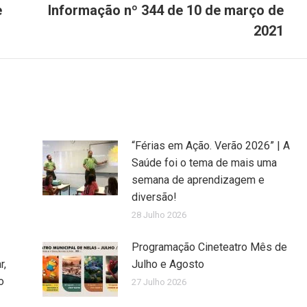
post:
e
Informação nº 344 de 10 de março de
2021
“Férias em Ação. Verão 2026” | A
Saúde foi o tema de mais uma
semana de aprendizagem e
diversão!
28 Julho 2026
Programação Cineteatro Mês de
r,
Julho e Agosto
o
27 Julho 2026