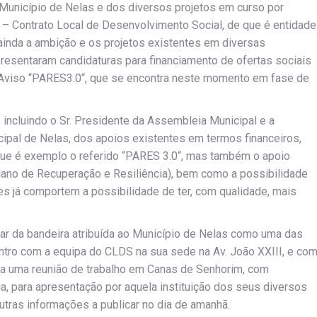
 Município de Nelas e dos diversos projetos em curso por
 – Contrato Local de Desenvolvimento Social, de que é entidade
 ainda a ambição e os projetos existentes em diversas
apresentaram candidaturas para financiamento de ofertas sociais
te Aviso “PARES3.0“, que se encontra neste momento em fase de
 incluindo o Sr. Presidente da Assembleia Municipal e a
pal de Nelas, dos apoios existentes em termos financeiros,
e que é exemplo o referido “PARES 3.0“, mas também o apoio
lano de Recuperação e Resiliência), bem como a possibilidade
es já comportem a possibilidade de ter, com qualidade, mais
içar da bandeira atribuída ao Município de Nelas como uma das
ntro com a equipa do CLDS na sua sede na Av. João XXIII, e co
da uma reunião de trabalho em Canas de Senhorim, com
la, para apresentação por aquela instituição dos seus diversos
tras informações a publicar no dia de amanhã.