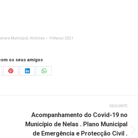
âmara Municipal
,
Notícias
9 Março 2021
 com os seus amigos
are
Share
Share
Share
on
on
on
Pinterest
LinkedIn
WhatsApp
SEGUINTE
Acompanhamento do Covid-19 no
Município de Nelas . Plano Municipal
de Emergência e Protecção Civil .
Next