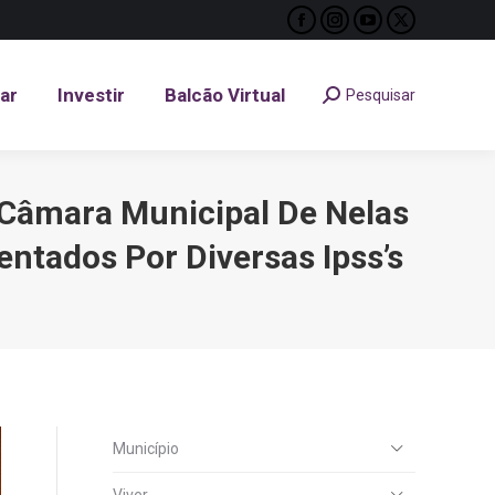
Facebook
Instagram
YouTube
X
tar
Investir
Balcão Virtual
Pesquisar
Search:
page
page
page
page
opens
opens
opens
opens
tar
Investir
Balcão Virtual
Pesquisar
Search:
in
in
in
in
new
new
new
new
window
window
window
window
 Câmara Municipal De Nelas
entados Por Diversas Ipss’s
Município