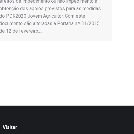
efeitos de impedimento ou não impedimento à
obtenção dos apoios previstos para as medidas
do PDR2020 Jovem Agricultor. Com este
documento são alteradas a Portaria n.º 31/2015,
de 12 de fevereiro,…
Visitar