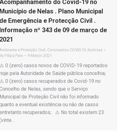
Acompanhamento do Covid-19 no
Município de Nelas . Plano Municipal
de Emergência e Protecção Civil .
Informação nº 343 de 09 de março de
2021
Ambiente e Proteção Civil
,
Coronavirus COVID19
,
Notícias
By
Filipa Pais
9 Março 2021
⚠️ 0 (zero) casos novos de COVID-19 reportados
hoje pela Autoridade de Saúde pública concelhia;
⚠️ 0 (zero) casos recuperados de Covid-19 no
Concelho de Nelas, sendo que o Serviço
Municipal de Proteção Civil não foi informado
quanto a eventual existência ou não de casos
entretanto recuperados; ⚠️ No total existem 23
(vinte…