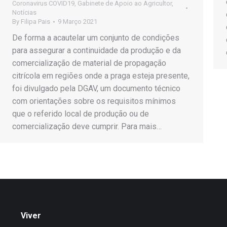
Coronavirus COVID19
,
Gabinete de Apoio ao Agricultor
,
Notícias
By
Filipa Pais
9 Março 2021
De forma a acautelar um conjunto de condições
para assegurar a continuidade da produção e da
comercialização de material de propagação
citrícola em regiões onde a praga esteja presente,
foi divulgado pela DGAV, um documento técnico
com orientações sobre os requisitos mínimos
que o referido local de produção ou de
comercialização deve cumprir. Para mais…
Viver