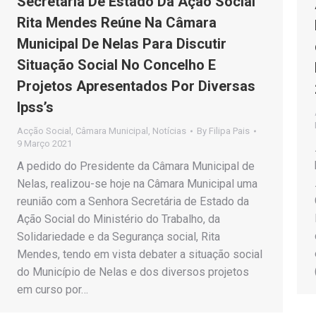
Secretária De Estado Da Ação Social
Rita Mendes Reúne Na Câmara
Municipal De Nelas Para Discutir
Situação Social No Concelho E
Projetos Apresentados Por Diversas
Ipss’s
Acção Social
,
Câmara Municipal
,
Notícias
By
Filipa Pais
9 Março 2021
A pedido do Presidente da Câmara Municipal de
Nelas, realizou-se hoje na Câmara Municipal uma
reunião com a Senhora Secretária de Estado da
Ação Social do Ministério do Trabalho, da
Solidariedade e da Segurança social, Rita
Mendes, tendo em vista debater a situação social
do Município de Nelas e dos diversos projetos
em curso por…