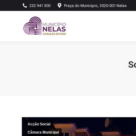
232 941 300
Praça do Municipio, 3520-001 Nelas
S
Acção Social
Câmara Municipal