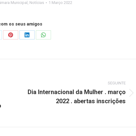
âmara Municipal
,
Notícias
1 Março 2022
 com os seus amigos
are
Share
Share
Share
on
on
on
Pinterest
LinkedIn
WhatsApp
SEGUINTE
Dia Internacional da Mulher . março
Next
2022 . abertas inscrições
post:
o