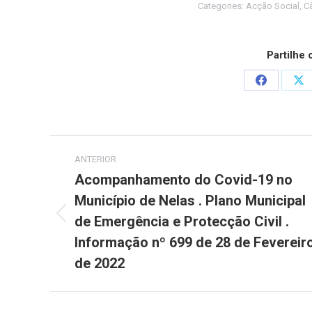
Categories:
Acção Social
,
C
Partilhe
Share
Sh
on
on
Facebook
X
Post
ANTERIOR
navigation
Acompanhamento do Covid-19 no
Município de Nelas . Plano Municipal
de Emergência e Protecção Civil .
Previous
post:
Informação nº 699 de 28 de Fevereir
de 2022