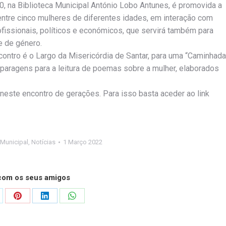
00, na Biblioteca Municipal António Lobo Antunes, é promovida a
entre cinco mulheres de diferentes idades, em interação com
ofissionais, políticos e económicos, que servirá também para
e de género.
ontro é o Largo da Misericórdia de Santar, para uma “Caminhada
om paragens para a leitura de poemas sobre a mulher, elaborados
 neste encontro de gerações. Para isso basta aceder ao link
 Municipal
,
Notícias
1 Março 2022
 com os seus amigos
are
Share
Share
Share
on
on
on