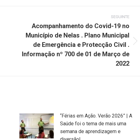
Pinterest
LinkedIn
WhatsApp
SEGUINTE
Acompanhamento do Covid-19 no
Município de Nelas . Plano Municipal
de Emergência e Protecção Civil .
Next
post:
Informação nº 700 de 01 de Março de
2022
“Férias em Ação. Verão 2026” | A
Saúde foi o tema de mais uma
semana de aprendizagem e
diversão!