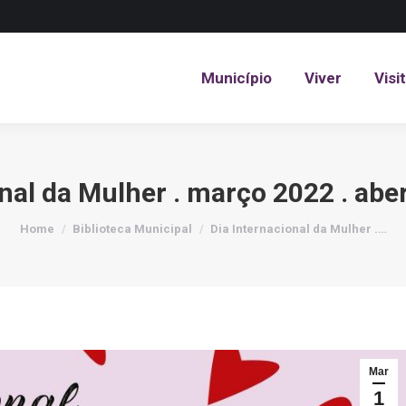
Município
Viver
Visi
Município
Viver
Visi
nal da Mulher . março 2022 . abe
You are here:
Home
Biblioteca Municipal
Dia Internacional da Mulher .…
Mar
1