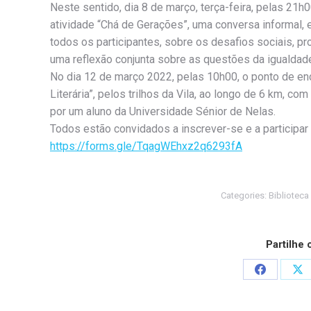
Neste sentido, dia 8 de março, terça-feira, pelas 21h
atividade “Chá de Gerações”, uma conversa informal, 
todos os participantes, sobre os desafios sociais, pr
uma reflexão conjunta sobre as questões da igualdad
No dia 12 de março 2022, pelas 10h00, o ponto de enc
Literária”, pelos trilhos da Vila, ao longo de 6 km, c
por um aluno da Universidade Sénior de Nelas.
Todos estão convidados a inscrever-se e a participar
https://forms.gle/TqagWEhxz2q6293fA
Categories:
Biblioteca
Partilhe
Share
Sh
on
on