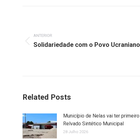
Facebook
X
Post
navigation
ANTERIOR
Solidariedade com o Povo Ucraniano
Previous
post:
Related Posts
Município de Nelas vai ter primeiro
Relvado Sintético Municipal
28 Julho 2026