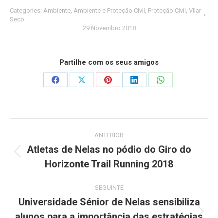
Categories:
Ambiente
,
Ambiente e Proteção Civil
,
Proteção Civil
,
Vilar
Seco
29 Novembro 2018
Partilhe com os seus amigos
Share
Share
Share
Share
Share
on
on
on
on
on
Facebook
X
Pinterest
LinkedIn
WhatsApp
Post
ANTERIOR
navigation
Atletas de Nelas no pódio do Giro do
Previous
Horizonte Trail Running 2018
post:
SEGUINTE
Universidade Sénior de Nelas sensibiliza
alunos para a importância das estratégias
Next