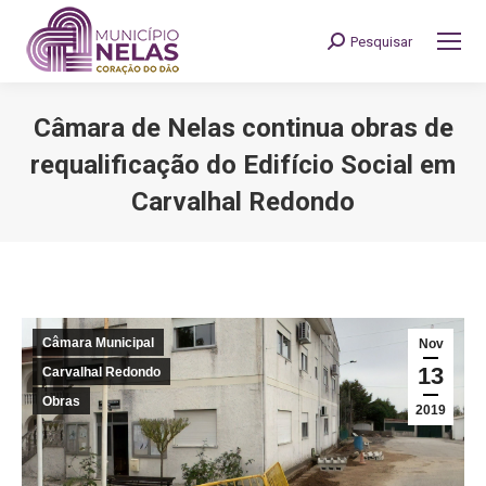
Pesquisar
Search:
Câmara de Nelas continua obras de
requalificação do Edifício Social em
Carvalhal Redondo
You are here:
Câmara Municipal
Nov
13
Carvalhal Redondo
Obras
2019