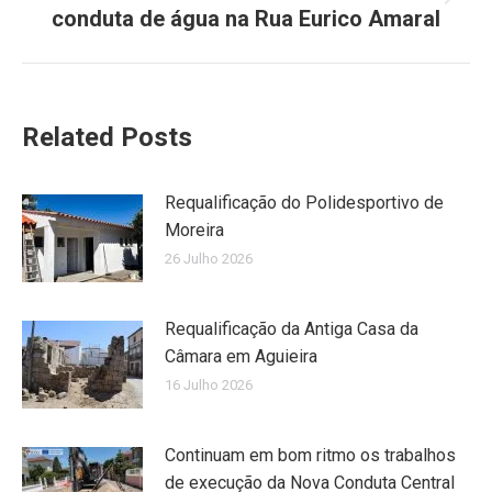
Next
conduta de água na Rua Eurico Amaral
post:
Related Posts
Requalificação do Polidesportivo de
Moreira
26 Julho 2026
Requalificação da Antiga Casa da
Câmara em Aguieira
16 Julho 2026
Continuam em bom ritmo os trabalhos
de execução da Nova Conduta Central