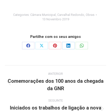
Categories:
Câmara Municipal
,
Carvalhal Redondo
,
Obras
13 Novembro 2019
Partilhe com os seus amigos
Share
Share
Share
Share
Share
on
on
on
on
on
Facebook
X
Pinterest
LinkedIn
WhatsApp
Post
ANTERIOR
navigation
Comemorações dos 100 anos da chegada
Previous
da GNR
post:
SEGUINTE
Iniciados os trabalhos de ligação a nova