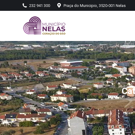
232 941 300
Praça do Municipio, 3520-001 Nelas
Cat