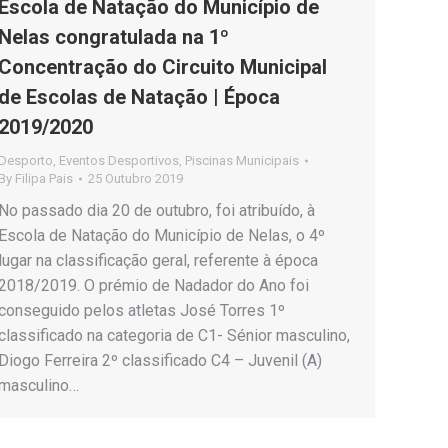
Escola de Natação do Município de
Nelas congratulada na 1º
Concentração do Circuito Municipal
de Escolas de Natação | Época
2019/2020
Desporto
,
Eventos Desportivos
,
Piscinas Municipais
By
Filipa Pais
25 Outubro 2019
No passado dia 20 de outubro, foi atribuído, à
Escola de Natação do Município de Nelas, o 4º
lugar na classificação geral, referente à época
2018/2019. O prémio de Nadador do Ano foi
conseguido pelos atletas José Torres 1º
classificado na categoria de C1- Sénior masculino,
Diogo Ferreira 2º classificado C4 – Juvenil (A)
masculino…